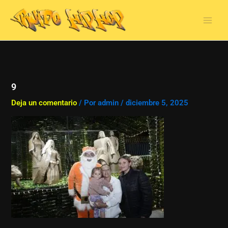
Ir
al
contenido
9
Deja un comentario
/ Por
admin
/
diciembre 5, 2025