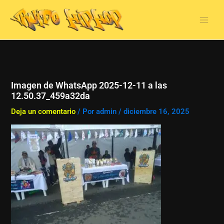
Ir
al
contenido
Imagen de WhatsApp 2025-12-11 a las
12.50.37_459a32da
Deja un comentario
/ Por
admin
/
diciembre 16, 2025