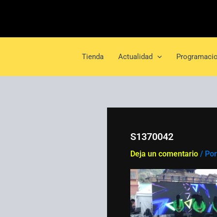
Ir
al
contenido
Tienda
Actualidad
Programacio
S1370042
Deja un comentario
/ Po