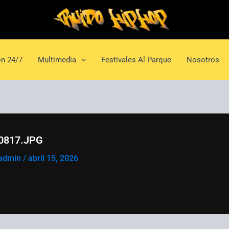
n 24/7
Multimedia
Festivales Al Parque
Nosotros
0817.JPG
admin
/
abril 15, 2026