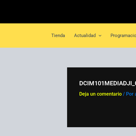
Ir
al
contenido
Tienda
Actualidad
Programacio
DCIM101MEDIADJI_
Deja un comentario
/ Por