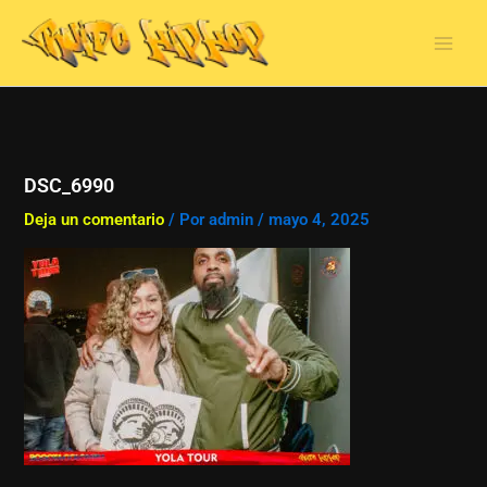
Ir
al
contenido
DSC_6990
Deja un comentario
/ Por
admin
/
mayo 4, 2025