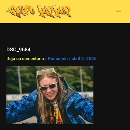
Ir
al
contenido
DSC_9684
Deja un comentario
/ Por
admin
/
abril 2, 2026