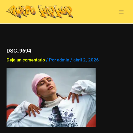
Ir
al
contenido
DSC_9694
Deja un comentario
/ Por
admin
/
abril 2, 2026