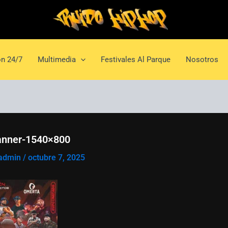
n 24/7
Multimedia
Festivales Al Parque
Nosotros
anner-1540×800
admin
/
octubre 7, 2025