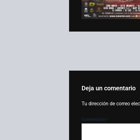
PREVIOUS
legendas-del-rap—Banner-1540
Deja un comentario
Tu dirección de correo ele
Comentario
*