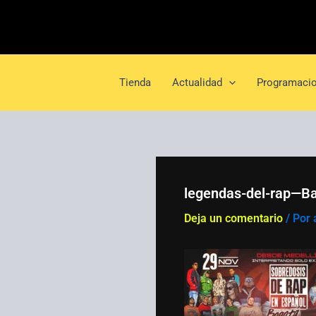
Ir
al
contenido
Tienda
Actualidad
Programacio
legendas-del-rap—B
Deja un comentario
/ Por