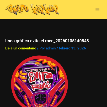
Ir
al
contenido
linea gráfica evita el roce_20260105140848
Deja un comentario
/ Por
admin
/
febrero 13, 2026