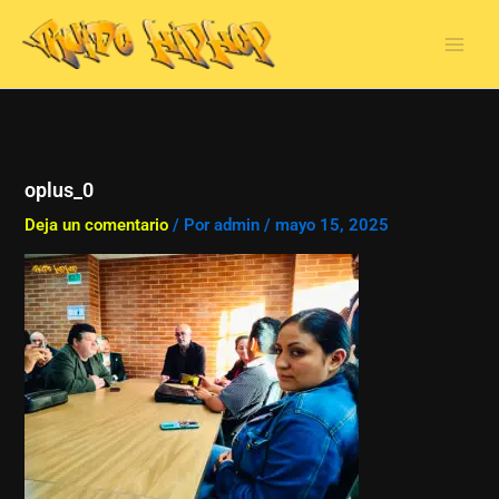
Ir
al
contenido
oplus_0
Deja un comentario
/ Por
admin
/
mayo 15, 2025