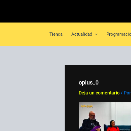
Ir
al
contenido
Tienda
Actualidad
Programacio
oplus_0
Deja un comentario
/ Po