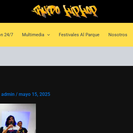
n 24/7
Multimedia
Festivales Al Parque
Nosotros
r
admin
/
mayo 15, 2025