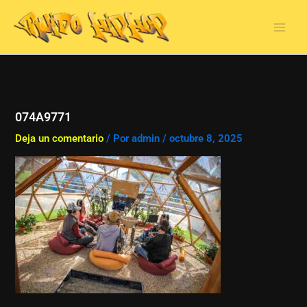
Ir
al
contenido
074A9771
Deja un comentario
/ Por
admin
/
octubre 8, 2025