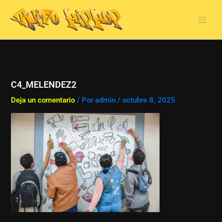
Ir
al
contenido
C4_MELENDEZ2
Deja un comentario
/ Por
admin
/
octubre 8, 2025