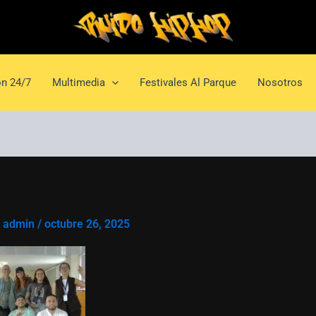
n 24/7
Multimedia
Festivales Al Parque
Nosotros
r
admin
/
octubre 26, 2025