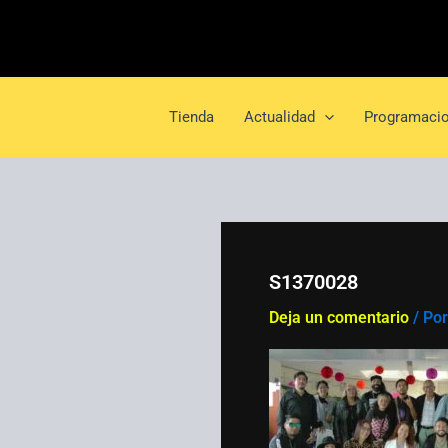
Ir
al
contenido
Tienda
Actualidad
Programacio
S1370028
Deja un comentario
/ Po