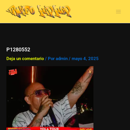
Ir
al
contenido
P1280552
Deja un comentario
/ Por
admin
/
mayo 4, 2025