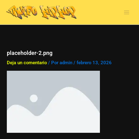
Ir
al
contenido
placeholder-2.png
Deja un comentario
/ Por
admin
/
febrero 13, 2026