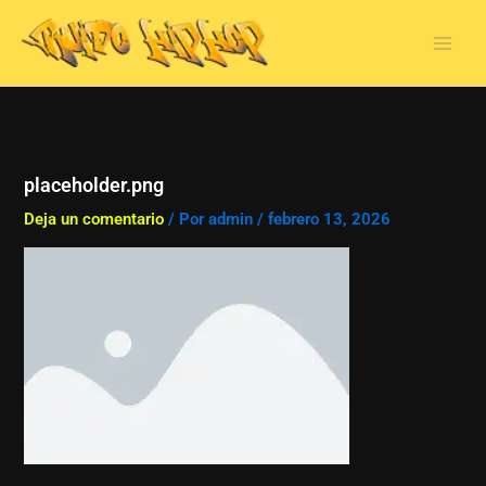
Ir
al
contenido
placeholder.png
Deja un comentario
/ Por
admin
/
febrero 13, 2026