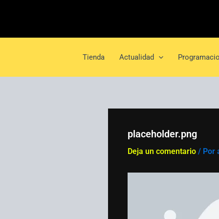
Ir
al
contenido
Tienda
Actualidad
Programacio
placeholder.png
Deja un comentario
/ Por