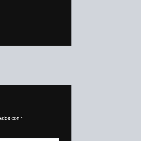
cados con
*