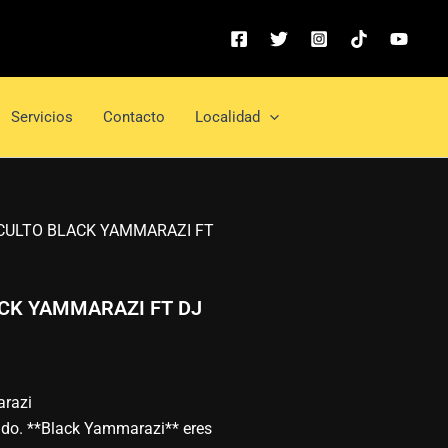
nt
.000.
Servicios
Contacto
Localidad
OCULTO BLACK YAMMARAZI FT
ACK YAMMARAZI FT DJ
razi
cado. **Black Yammarazi** eres