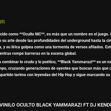
(0)
ido como **Oculto MC**, es más que un nombre en el juego. Es 
 su arte desde las profundidades del underground hasta la cima
a, y su lírica golpea como una tormenta de versos afilados. Es
ientras rompe barreras en la escena global.
 combinar lo crudo y lo poético, **Black Yammarazi** es un n
iempo, cruzando generaciones de oyentes que buscan más que un
partido tarima con leyendas del Hip Hop y sigue marcando su 
ar “VINILO OCULTO BLACK YAMMARAZI FT DJ KEND