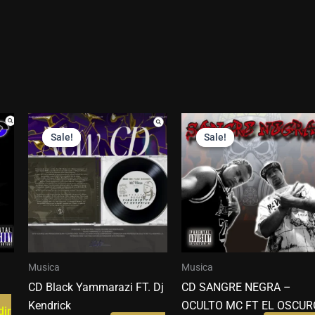
Original
Current
Original
Current
price
price
price
price
Sale!
Sale!
Sale!
Sale!
was:
is:
was:
is:
$ 60.000.
$ 50.000.
$ 55.000.
$ 45.000.
Musica
Musica
CD Black Yammarazi FT. Dj
CD SANGRE NEGRA –
Kendrick
OCULTO MC FT EL OSCUR
ir