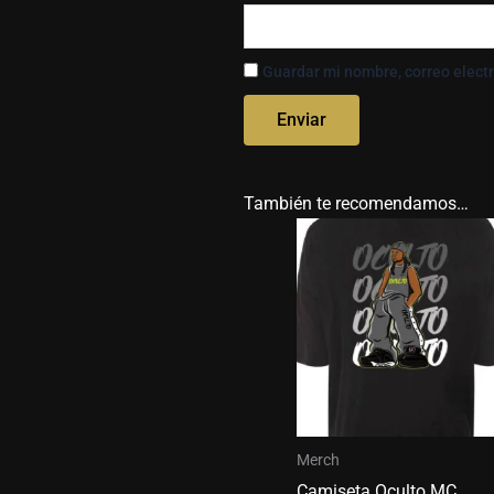
Guardar mi nombre, correo electr
También te recomendamos…
Merch
Camiseta Oculto MC