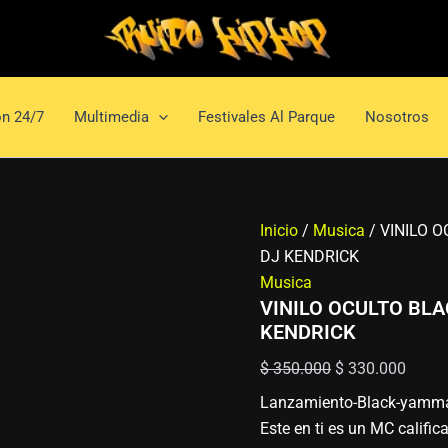
VINILO
Original
Curre
OCULTO
price
price
BLACK
was:
is:
YAMMARAZI
$ 350.000.
$ 330
FT
DJ
n 24/7
Multimedia
Festivales Al Parque
Nosotros
KENDRICK
cantidad
Inicio
/
Musica
/ VINILO 
DJ KENDRICK
Musica
VINILO OCULTO BL
KENDRICK
$
350.000
$
330.000
Lanzamiento-Black-yamma
Este en ti es un MC califi