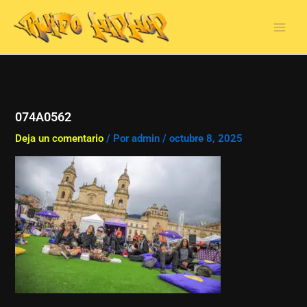
Ir
al
contenido
074A0562
Deja un comentario
/ Por
admin
/
octubre 8, 2025