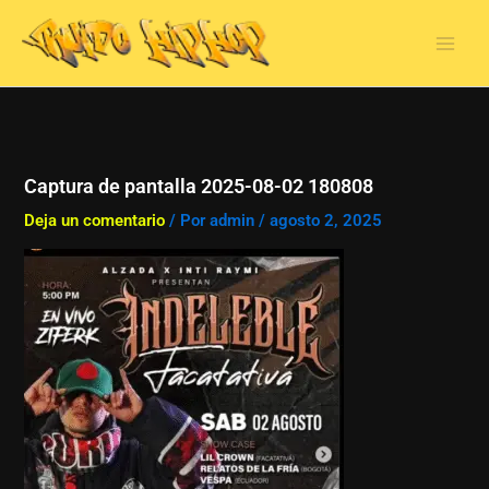
Ir
al
contenido
Captura de pantalla 2025-08-02 180808
Deja un comentario
/ Por
admin
/
agosto 2, 2025